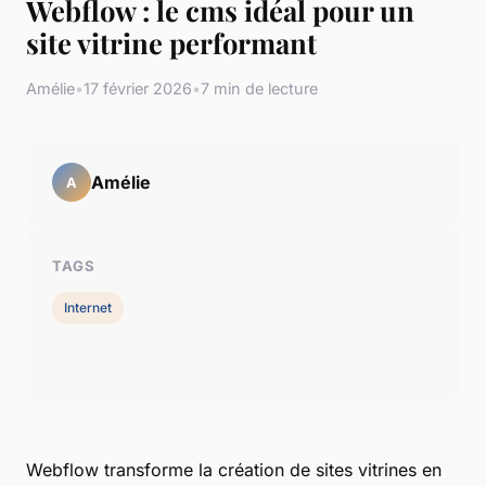
Webflow : le cms idéal pour un
site vitrine performant
Amélie
•
17 février 2026
•
7 min de lecture
Amélie
A
TAGS
Internet
Webflow transforme la création de sites vitrines en