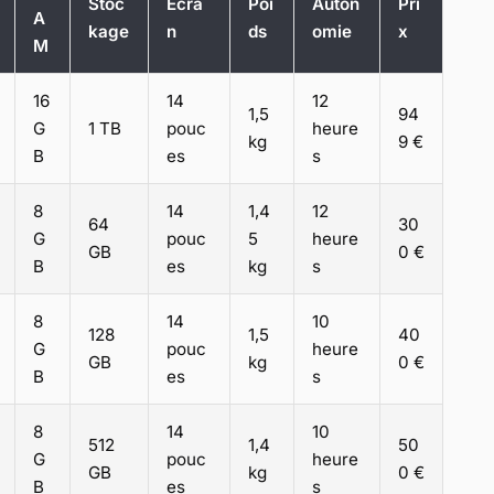
Stoc
Écra
Poi
Auton
Pri
A
kage
n
ds
omie
x
M
16
14
12
1,5
94
G
1 TB
pouc
heure
kg
9 €
B
es
s
8
14
1,4
12
64
30
G
pouc
5
heure
GB
0 €
B
es
kg
s
8
14
10
128
1,5
40
G
pouc
heure
GB
kg
0 €
B
es
s
8
14
10
512
1,4
50
G
pouc
heure
GB
kg
0 €
B
es
s