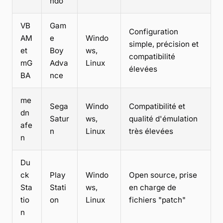
ndo
VB
Gam
Configuration
AM
e
Windo
simple, précision et
et
Boy
ws,
compatibilité
mG
Adva
Linux
élevées
BA
nce
me
Sega
Windo
Compatibilité et
dn
Satur
ws,
qualité d'émulation
afe
n
Linux
très élevées
n
Du
ck
Play
Windo
Open source, prise
Sta
Stati
ws,
en charge de
tio
on
Linux
fichiers "patch"
n