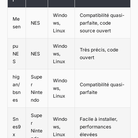
Windo
Compatibilité quasi-
Me
NES
ws,
parfaite, code
sen
Linux
source ouvert
pu
Windo
Très précis, code
NE
NES
ws,
ouvert
S
Linux
hig
Supe
Windo
an/
r
Compatibilité quasi-
ws,
bsn
Ninte
parfaite
Linux
es
ndo
Supe
Sn
Windo
Facile à installer,
r
es9
ws,
performances
Ninte
x
Linux
élevées