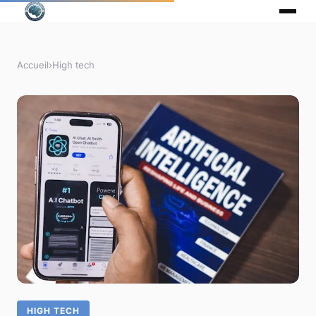
Accueil
›
High tech
HIGH TECH